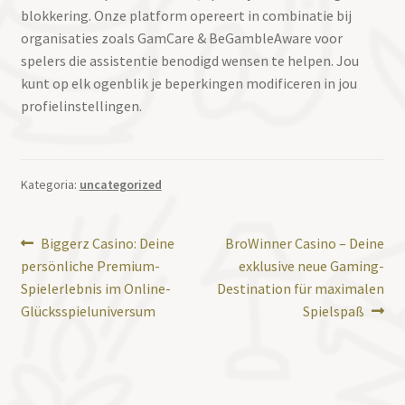
blokkering. Onze platform opereert in combinatie bij
organisaties zoals GamCare & BeGambleAware voor
spelers die assistentie benodigd wensen te helpen. Jou
kunt op elk ogenblik je beperkingen modificeren in jou
profielinstellingen.
Kategoria:
uncategorized
Nawigacja
Poprzedni
Następny
Biggerz Casino: Deine
BroWinner Casino – Deine
wpis:
wpis:
persönliche Premium-
exklusive neue Gaming-
wpisu
Spielerlebnis im Online-
Destination für maximalen
Glücksspieluniversum
Spielspaß