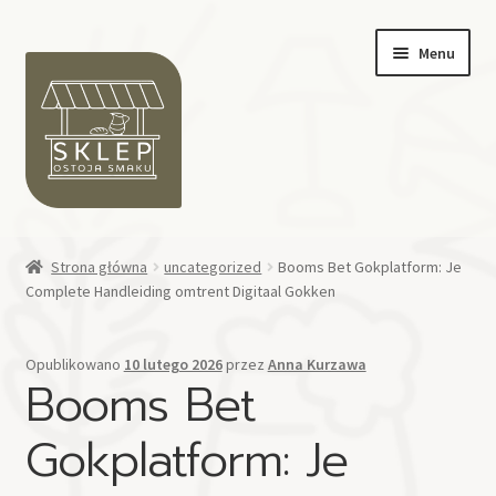
Menu
NATURALNE REGIONALNE
WSZYSTKIE SMAKOŁYKI
PODARUNKI
Strona główna
uncategorized
Booms Bet Gokplatform: Je
KARTA PODARUNKOWA
Complete Handleiding omtrent Digitaal Gokken
KONTAKT
Opublikowano
10 lutego 2026
przez
Anna Kurzawa
Booms Bet
Gokplatform: Je