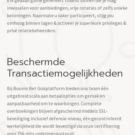
Elk gedaan game genereert tokens binnen die je mag
inwisselen voor aanbiedingen, vrije rotaties of zelfs unieke
beloningen. Naarmate u vaker participeert, stijg jou
omhoog binnen lagen & activeer je superieure privileges &
privé relatiebeheerders.
Beschermde
Transactiemogelijkheden
Bij Booms Bet Gokplatform bieden ons team één
uitgebreid scala aan betaalopties om gemak en
aanpasbaarheid om te waarborgen. Complete
overboekingen blijven afgeschermd middels SSL-
beveiliging inclusief defensie niveau, één gecontroleerd
werkelijkheid die wordt bevestigd via onze certificering
voor 256-bits coderingsprotocol.