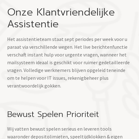
Onze Klantvriendelijke
Assistentie
Het assistentieteam staat sept periodes per week voor u
paraat via verschillende wegen. Het live berichtenfunctie
verschaft instant hulp voor urgente vragen, wanneer het
mailsysteem ideaal is geschikt voor ruimer gedetailleerde
vragen. Volledige werknemers blijven opgeleid teneinde
om te helpen voor IT issues, rekenigbeheer plus
verantwoordelijk gokken.
Bewust Spelen Prioriteit
Wij vatten bewust spelen serieus en leveren tools
waaronder depositolimieten, speeltijdklokken & eigen