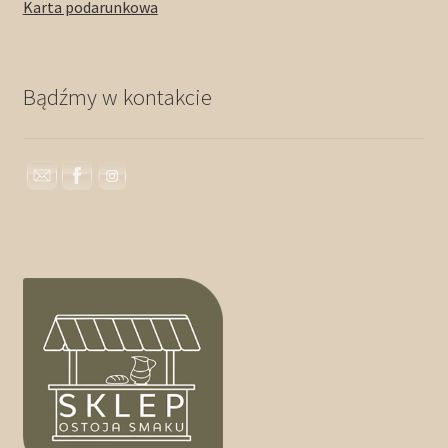
Karta podarunkowa
Bądźmy w kontakcie