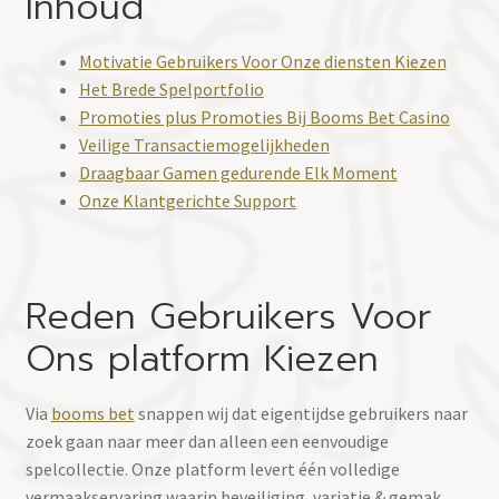
Inhoud
Motivatie Gebruikers Voor Onze diensten Kiezen
Het Brede Spelportfolio
Promoties plus Promoties Bij Booms Bet Casino
Veilige Transactiemogelijkheden
Draagbaar Gamen gedurende Elk Moment
Onze Klantgerichte Support
Reden Gebruikers Voor
Ons platform Kiezen
Via
booms bet
snappen wij dat eigentijdse gebruikers naar
zoek gaan naar meer dan alleen een eenvoudige
spelcollectie. Onze platform levert één volledige
vermaakservaring waarin beveiliging, variatie & gemak