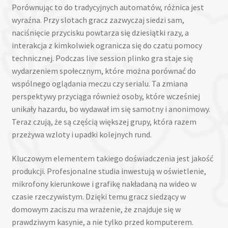
Porównując to do tradycyjnych automatów, różnica jest
wyraźna. Przy slotach gracz zazwyczaj siedzi sam,
naciśnięcie przycisku powtarza się dziesiątki razy, a
interakcja z kimkolwiek ogranicza się do czatu pomocy
technicznej. Podczas live session plinko gra staje się
wydarzeniem społecznym, które można porównać do
wspólnego oglądania meczu czy serialu. Ta zmiana
perspektywy przyciąga również osoby, które wcześniej
unikały hazardu, bo wydawał im się samotny i anonimowy.
Teraz czują, że są częścią większej grupy, która razem
przeżywa wzloty i upadki kolejnych rund.
Kluczowym elementem takiego doświadczenia jest jakość
produkcji. Profesjonalne studia inwestują w oświetlenie,
mikrofony kierunkowe i grafikę nakładaną na wideo w
czasie rzeczywistym. Dzięki temu gracz siedzący w
domowym zaciszu ma wrażenie, że znajduje się w
prawdziwym kasynie, a nie tylko przed komputerem.