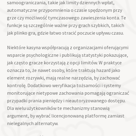
samoograniczania, takie jak limity dziennych wpłat,
automatyczne przypomnienia o czasie spędzonym przy
grze czy możliwość tymczasowego zawieszenia konta. Te
funkcje są szczególnie ważne przy grach szybkich, takich
jak plinko gra, gdzie łatwo stracić poczucie upływu czasu.
Niektóre kasyna współpracują z organizacjami oferującymi
wsparcie psychologiczne i publikują statystyki pokazujące,
jak często gracze korzystają z opcji limitów. W praktyce
oznacza to, że nawet osoby, które traktują hazard jako
element rozrywki, mają realne narzędzia, by zachować
kontrolę. Dodatkowo weryfikacja tożsamości i systemy
monitorujące nietypowe zachowania pomagają ograniczać
przypadki prania pieniędzy i nieautoryzowanego dostępu.
Dla wielu użytkowników te mechanizmy stanowią
argument, by wybrać licencjonowaną platformę zamiast
nielegalnych alternatyw.