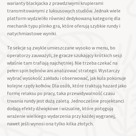
warianty blackjacka z prawdziwymi krupierami
transmitowanymi z luksusowych studiów. Jednak wiele
platform wydzieliło również dedykowaną kategorię dla
mechanik typu plinko gra, które oferują szybkie rundy i
natychmiastowe wyniki.
Te sekcje są zwykle umieszczane wysoko w menu, bo
operatorzy zauważyli, że gracze szukający krótkich sesji
właśnie tam trafiają najchętniej. Nie trzeba czekać na
pełen spin bębnów ani analizować strategii. Wystarczy
wybrać wysokość zakładu i obserwować, jak kula pokonuje
kolejne rzędy kołków. Dla osób, które traktują hazard jako
formę relaksu po pracy, taka przewidywalność czasu
trwania rundy jest dużą zaletą. Jednocześnie projektanci
dodają efekty dźwiękowe i wizualne, które potęgują
wrażenie wielkiego wydarzenia przy każdej wygranej,
nawet jeśli wynosi ona tylko kilka złotych.