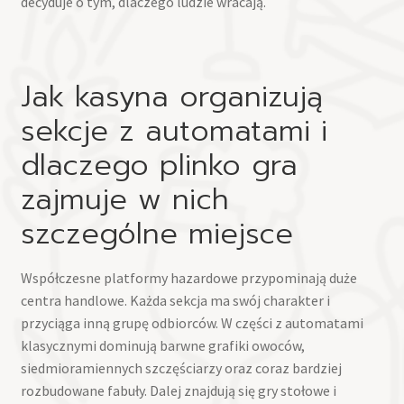
decyduje o tym, dlaczego ludzie wracają.
Jak kasyna organizują
sekcje z automatami i
dlaczego plinko gra
zajmuje w nich
szczególne miejsce
Współczesne platformy hazardowe przypominają duże
centra handlowe. Każda sekcja ma swój charakter i
przyciąga inną grupę odbiorców. W części z automatami
klasycznymi dominują barwne grafiki owoców,
siedmioramiennych szczęściarzy oraz coraz bardziej
rozbudowane fabuły. Dalej znajdują się gry stołowe i