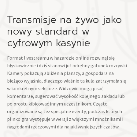
Transmisje na żywo jako
nowy standard w
cyfrowym kasynie
Format livestreamu w hazardzie online rozwinął się
błyskawicznie i dziś stanowi już odrębny gatunek rozrywki.
Kamery pokazują zbliżenia planszy, a gospodarz na
bieżąco wyjaśnia, dlaczego właśnie ta kula zatrzymała się
w konkretnym sektorze. Widzowie mogą pisać
komentarze, sugerować wysokość kolejnego zakładu lub
po prostu kibicować innym uczestnikom. Często
organizowane są też specjalne eventy, podczas których
plinko gra występuje w wersji z większymi mnożnikami i
nagrodami rzeczowymi dla najaktywniejszych czatów.