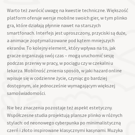
Warto też zwrócić uwagę na kwestie techniczne. Większość
platform oferuje wersje mobilne swoich gier, w tym plinko
gra, które działają płynnie nawet na starszych
smartfonach. Interfejs jest uproszczony, przyciski są duże,
a animacje zoptymalizowane pod kątem mniejszych
ekranów. To kolejny element, który wpływa na to, jak
gracze organizują swój czas – mogą uruchomić sesję
podczas przerwy w pracy, w pociągu czy w czekalni u
lekarza. Mobilność zmienia sposób, w jaki hazard online
wpisuje się w codzienne życie, czyniąc go bardziej
dostępnym, ale jednocześnie wymagającym większej
samoświadomości.
Nie bez znaczenia pozostaje też aspekt estetyczny.
Współczesne studia projektują plansze plinko w różnych
stylach: od neonowego cyberpunka po minimalistyczną
czerń i złoto inspirowane klasycznymi kasynami. Muzyka