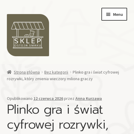
Menu
NATURALNE REGIONALNE
WSZYSTKIE SMAKOŁYKI
PODARUNKI
Strona główna
Bez kategorii
Plinko gra i świat cyfrowej
KARTA PODARUNKOWA
rozrywki, który zmienia wieczory miliona graczy
KONTAKT
Opublikowano
12 czerwca 2026
przez
Anna Kurzawa
Plinko gra i świat
cyfrowej rozrywki,